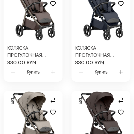
КОЛЯСКА
КОЛЯСКА
ПРОГУЛОЧНАЯ
ПРОГУЛОЧНАЯ
830.00 BYN
830.00 BYN
CARRELLO BRAVO LITE
CARRELLO BRAVO LITE
2026 ЦВЕТ: DERBY
2026 ЦВЕТ: MIDNIGHT
Купить
Купить
BROWN CRL-5529
BLUE CRL-5529