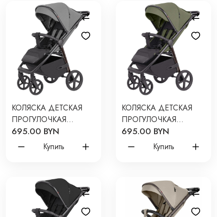
КОЛЯСКА ДЕТСКАЯ
КОЛЯСКА ДЕТСКАЯ
ПРОГУЛОЧКАЯ
ПРОГУЛОЧКАЯ
695.00 BYN
695.00 BYN
CARRELLO BRAVO +
CARRELLO BRAVO +
2026 ЦВЕТ: FOREST
2026 ЦВЕТ: MIDNIGHT
Купить
Купить
GREY CRL-5515
GREEN CRL-5515