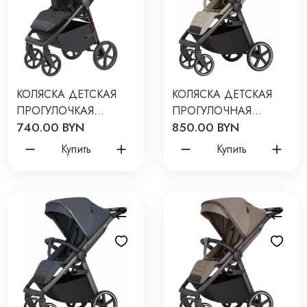
КОЛЯСКА ДЕТСКАЯ
КОЛЯСКА ДЕТСКАЯ
ПРОГУЛОЧКАЯ
ПРОГУЛОЧНАЯ
740.00 BYN
850.00 BYN
CARRELLO BRAVO +
CARRELLO BRAVO SL
2026 ЦВЕТ: PURE
2025 ЦВЕТ: DELUXE
Купить
Купить
BLACK CRL-5515
SHALE BEIGE CRL-
5520