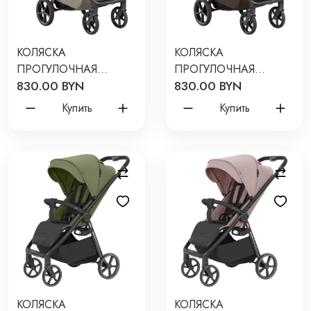
КОЛЯСКА
КОЛЯСКА
ПРОГУЛОЧНАЯ
ПРОГУЛОЧНАЯ
830.00 BYN
830.00 BYN
CARRELLO BRAVO LITE
CARRELLO BRAVO LITE
2026 ЦВЕТ: OAK
2026 ЦВЕТ: SUPREME
Купить
Купить
BEIGE CRL-5529
BROWN CRL-5529
КОЛЯСКА
КОЛЯСКА