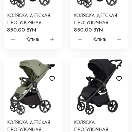
КОЛЯСКА ДЕТСКАЯ
КОЛЯСКА ДЕТСКАЯ
ПРОГУЛОЧНАЯ
ПРОГУЛОЧНАЯ
850.00 BYN
850.00 BYN
CARRELLO BRAVO SL
CARRELLO BRAVO SL
2025 ЦВЕТ: DELUXE
2025 ЦВЕТ: DELUXE
Купить
Купить
THUNDER GREY CRL-
DESERT BEIGE CRL-
5520
5520
КОЛЯСКА ДЕТСКАЯ
КОЛЯСКА
ПРОГУЛОЧНАЯ
ПРОГУЛОЧНАЯ