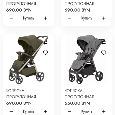
ПРОГУЛОЧНАЯ
ПРОГУЛОЧНАЯ
690.00 BYN
690.00 BYN
CARRELLO BRAVO LITE
CARRELLO BRAVO LITE
ЦВЕТ: BAMBOO
ЦВЕТ: CLUB BEIGE
Купить
Купить
GREEN CRL-5529
CRL-5529
КОЛЯСКА
КОЛЯСКА
ПРОГУЛОЧНАЯ
ПРОГУЛОЧНАЯ
690.00 BYN
650.00 BYN
CARRELLO BRAVO LITE
CARRELLO BRAVO PU
ЦВЕТ: FLAX GREEN
ЦВЕТ: METAL GREY
Купить
Купить