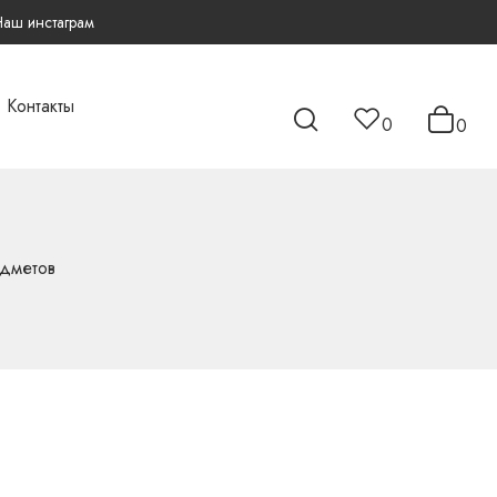
Наш инстаграм
Контакты
0
0
едметов