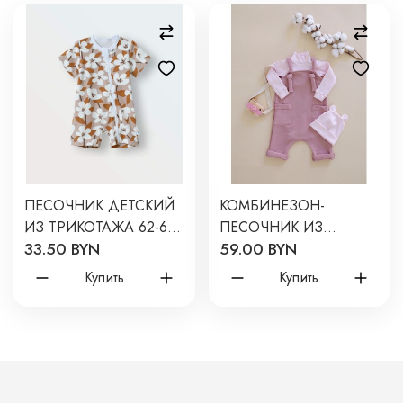
ПЕСОЧНИК ДЕТСКИЙ
КОМБИНЕЗОН-
ИЗ ТРИКОТАЖА 62-68
ПЕСОЧНИК ИЗ
33.50 BYN
59.00 BYN
СМ ЦВЕТ: ЖАСМИН
ФУТЕРА НА ЛЯМКАХ
1516-142
68 СМ ЦВЕТ:
Купить
Купить
ПУДРОВЫЙ Т-193/П