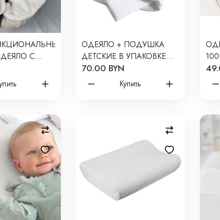
НКЦИОНАЛЬНЫЙ
ОДЕЯЛО + ПОДУШКА
ОД
ОДЕЯЛО С
ДЕТСКИЕ В УПАКОВКЕ
100
70.00 BYN
49.
ОМ НА
ОП2
 ФАБРИКА
упить
Купить
МZ-0003