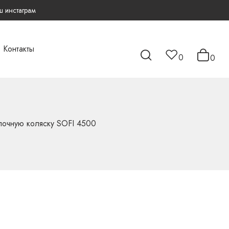
 инстаграм
Контакты
0
0
лочную коляску SOFI 4500