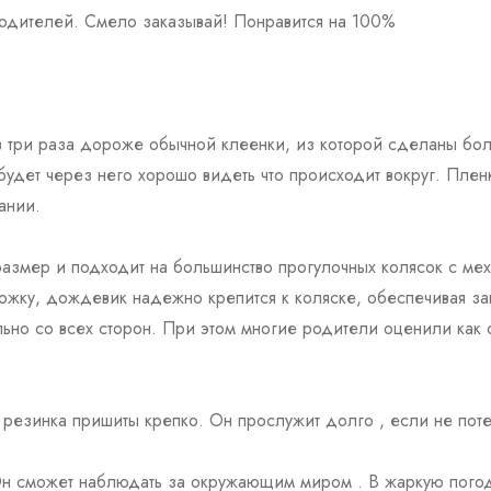
одителей. Смело заказывай! Понравится на 100%
 в три раза дороже обычной клеенки, из которой сделаны б
будет через него хорошо видеть что происходит вокруг. Плен
ании.
азмер и подходит на большинство прогулочных колясок с мех
жку, дождевик надежно крепится к коляске, обеспечивая защ
о со всех сторон. При этом многие родители оценили как он
резинка пришиты крепко. Он прослужит долго , если не поте
Он сможет наблюдать за окружающим миром . В жаркую погод