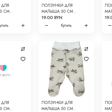
 ДЛЯ
ПОЛЗУНКИ ДЛЯ
ПО
0 СМ
МАЛЫША 50 СМ
МА
19.00 BYN
19.
ПРИНТ:
NEWBORN ПРИНТ:
NE
НА МЕНТОЛ
БАРАШКИ Т-132
ЖЕЛ
упить
Купить
 ДЛЯ
ПОЛЗУНКИ ДЛЯ
ПО
0 СМ
МАЛЫША 50 СМ
МА