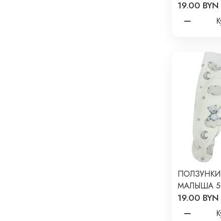
19.00 BYN
NEWBORN 
ЛЕОПАРДЫ 
К
ПОЛЗУНКИ
МАЛЫША 5
19.00 BYN
NEWBORN 
МИШКИ НА
К