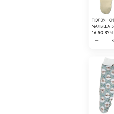
ПОЛЗУНКИ
МАЛЫША 5
16.50 BYN
NEWBORN
ОДНОТОНН
К
БРЮЛЕ Т-1