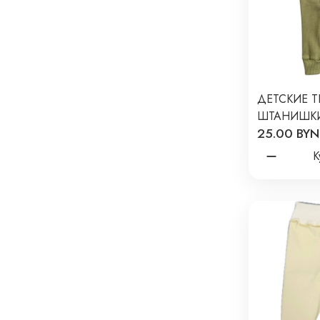
ДЕТСКИЕ 
ШТАНИШК
25.00 BYN
КАШКОРСЕ 
ХАКИ T-184
К