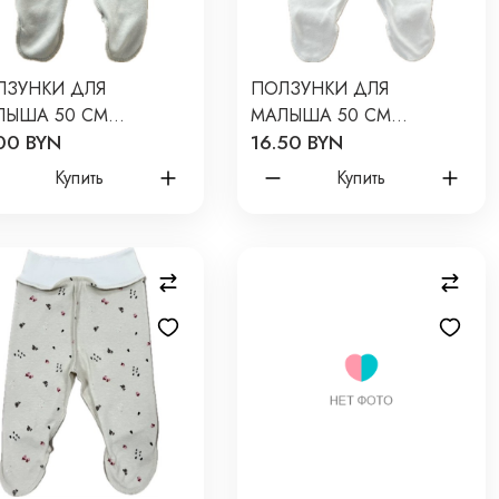
ЛЗУНКИ ДЛЯ
ПОЛЗУНКИ ДЛЯ
ЛЫША 50 СМ
МАЛЫША 50 СМ
00 BYN
16.50 BYN
WBORN
NEWBORN
НОТОННЫЕ: СЕРЫЙ
ОДНОТОННЫЕ: ЭКРЮ
Купить
Купить
32/О
Т-132/О