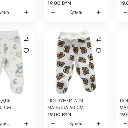
19.00 BYN
19.
ПРИНТ:
NEWBORN ПРИНТ:
NE
Т-132
ЛИСИЧКИ Т-132
И Д
упить
Купить
 ДЛЯ
ПОЛЗУНКИ ДЛЯ
ПО
0 СМ
МАЛЫША 50 СМ
МА
19.00 BYN
19.
ПРИНТ:
NEWBORN ПРИНТ:
NE
 ОБЛАКАХ
МИШКИ ШОКОЛАДНЫЕ
ПА
упить
Купить