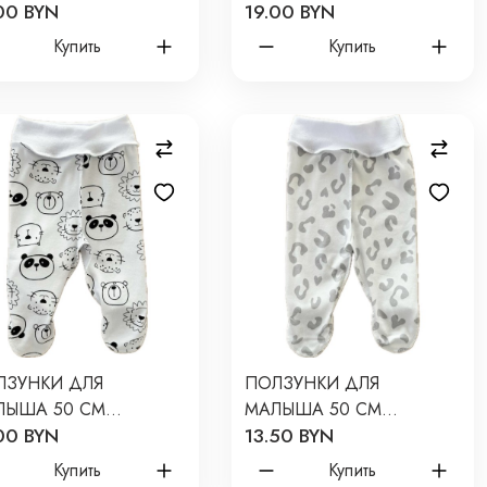
00 BYN
19.00 BYN
WBORN ПРИНТ: ЛУНА
NEWBORN ПРИНТ:
ИНО Т-132
МЕСЯЦ И ЗВЕЗДОЧКИ
Купить
Купить
Т-132
ЛЗУНКИ ДЛЯ
ПОЛЗУНКИ ДЛЯ
ЛЫША 50 СМ
МАЛЫША 50 СМ
00 BYN
13.50 BYN
WBORN ПРИНТ:
NEWBORN ПРИНТ:
НДОЧКИ И ЛЬВЯТА
ПЯТНЫШКИ СЕРЫЕ Т-132
Купить
Купить