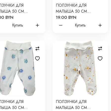
ЛЗУНКИ ДЛЯ
ПОЛЗУНКИ ДЛЯ
ЛЫША 50 СМ
МАЛЫША 50 СМ
00 BYN
19.00 BYN
WBORN ПРИНТ:
NEWBORN ПРИНТ:
УДИ Т-132
ЗАЙКИ НА ГОЛУБОМ
Купить
Купить
Т-132
ЛЗУНКИ ДЛЯ
ПОЛЗУНКИ ДЛЯ
ЛЫША 50 СМ
МАЛЫША 50 СМ