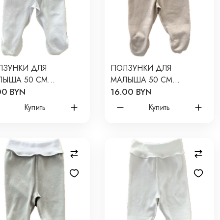
ЛЗУНКИ ДЛЯ
ПОЛЗУНКИ ДЛЯ
ЛЫША 50 СМ
МАЛЫША 50 СМ
00 BYN
16.00 BYN
BORN : БЕЛЫЙ Т-132
NEWBORN
ОДНОТОННЫЕ:
Купить
Купить
КАПУЧИНО Т-132