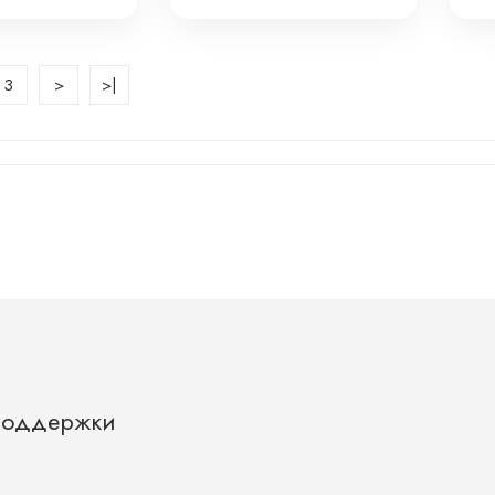
Т-132
Т-1
3
>
>|
Поддержки