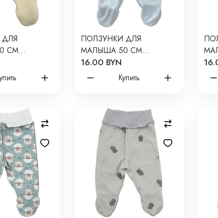
 ДЛЯ
ПОЛЗУНКИ ДЛЯ
ПО
0 СМ
МАЛЫША 50 СМ
МА
16.00 BYN
16.
NEWBORN
NE
ЫЕ: КРЕМ-
ОДНОТОННЫЕ:
ОД
упить
Купить
32/О
НЕБЕСНЫЙ Т-132/О
Т-1