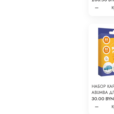
ЛИСЕНОК F
К
ОРАНЖЕВЫЙ
НАБОР КА
ABUMBA ДЛ
30.00 BYN
ОБУЧЕНИЯ
ДЛЯ ЛИСЕН
К
02