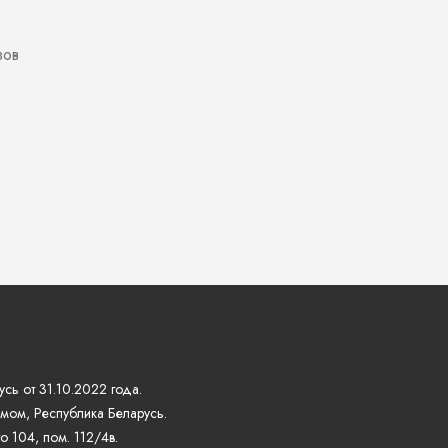
зов
сь от 31.10.2022 года.
мом, Республика Беларусь.
 104, пом. 112/4в.