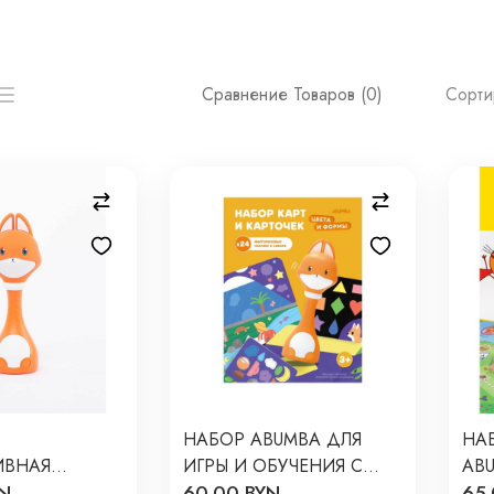
Сорти
Сравнение Товаров (0)
НАБОР ABUMBA ДЛЯ
НА
ИВНАЯ
ИГРЫ И ОБУЧЕНИЯ С
ABU
YN
60.00 BYN
65.
АЛЫШ
ЛИСЕНКОМ «ЦВЕТА И
ОБ