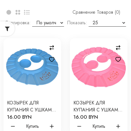
Сравнение Товаров (0)
Сортировка:
Показать:
КОЗЫРЕК ДЛЯ
КОЗЫРЕК ДЛЯ
КУПАНИЯ С УШКАМИ
КУПАНИЯ С УШКАМИ
16.00 BYN
16.00 BYN
PITUSO ЦВЕТ:
PITUSO ЦВЕТ:
ГОЛУБОЙ KD4198 ГОЛ
РОЗОВЫЙ KD4198
Купить
Купить
РОЗ