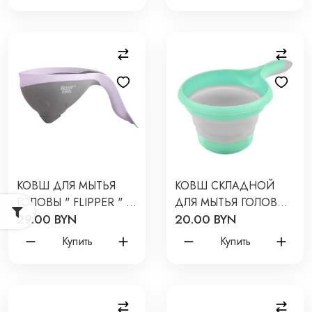
КОВШ ДЛЯ МЫТЬЯ
КОВШ СКЛАДНОЙ
ГОЛОВЫ " FLIPPER " С
ДЛЯ МЫТЬЯ ГОЛОВЫ
29.00 BYN
20.00 BYN
ЛЕЙКОЙ ЦВЕТ:
И КУПАНИЯ ЦВЕТ:
СЕРЫЙ RBS-004-S
МЯТНЫЙ RLDL-001-M
Купить
Купить