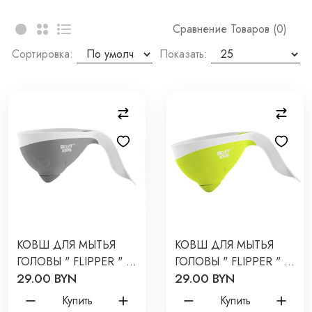
Сравнение Товаров (0)
Сортировка:
Показать:
КОВШ ДЛЯ МЫТЬЯ
КОВШ ДЛЯ МЫТЬЯ
ГОЛОВЫ " FLIPPER " С
ГОЛОВЫ " FLIPPER " С
29.00 BYN
29.00 BYN
ЛЕЙКОЙ ЦВЕТ:
ЛЕЙКОЙ ЦВЕТ:
ГРАФИТ RBS-004-GRO
ЗЕЛЕНЫЙ RBS-004-GO
Купить
Купить