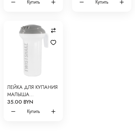
Купить
Купить
ЛЕЙКА ДЛЯ КУПАНИЯ
МАЛЫША
35.00 BYN
TWISTSHAKE BATH
RINSER ЦВЕТ:
Купить
ПАСТЕЛЬНЫЙ СЕРЫЙ
78830