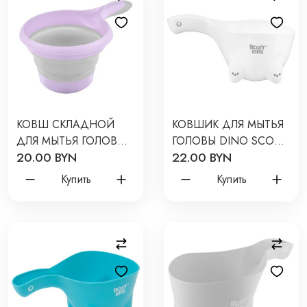
КОВШ СКЛАДНОЙ
КОВШИК ДЛЯ МЫТЬЯ
ДЛЯ МЫТЬЯ ГОЛОВЫ
ГОЛОВЫ DINO SCOOP
20.00 BYN
22.00 BYN
И КУПАНИЯ ЦВЕТ:
ЦВЕТ: БЕЛЫЙ RBS-
СИРЕНЕВО-СЕРЫЙ
002-WO
Купить
Купить
RLDL-001-V