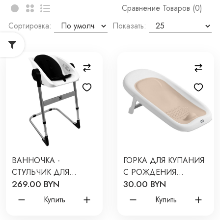
Сравнение Товаров (0)
Сортировка:
Показать:
ВАННОЧКА -
ГОРКА ДЛЯ КУПАНИЯ
СТУЛЬЧИК ДЛЯ
С РОЖДЕНИЯ
269.00 BYN
30.00 BYN
КУПАНИЯ SWEET
CARRELLO ELVA ЦВЕТ:
BABY 2 В 1 CHARLI
DUNE BEIGE CRL-17104
Купить
Купить
CHAIR ЦВЕТ: WHITE