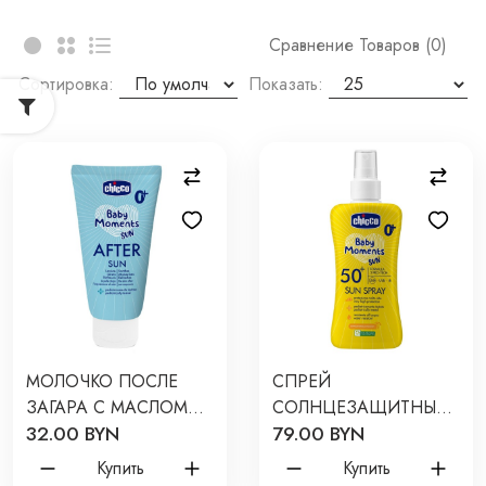
Сравнение Товаров (0)
Сортировка:
Показать:
МОЛОЧКО ПОСЛЕ
СПРЕЙ
ЗАГАРА С МАСЛОМ
СОЛНЦЕЗАЩИТНЫЙ
32.00 BYN
79.00 BYN
ШИ 150 МЛ CHICCO
BABY MOMENTS SUN
BABY MOMENTS SUN
SPF50+ 150 МЛ
Купить
Купить
0М+
CHICCO