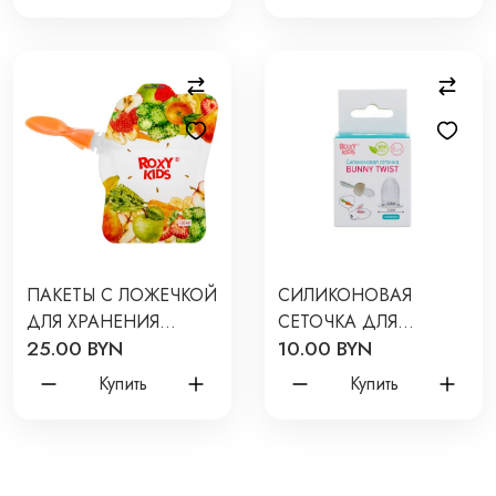
ПАКЕТЫ С ЛОЖЕЧКОЙ
СИЛИКОНОВАЯ
ДЛЯ ХРАНЕНИЯ
СЕТОЧКА ДЛЯ
25.00 BYN
10.00 BYN
ФРУКТОВОГО ПЮРЕ 5
НИБЛЕРА
ШТ RPCK-002
Купить
Купить