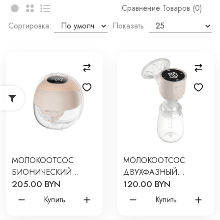
Сравнение Товаров (0)
Сортировка:
Показать:
МОЛОКООТСОС
МОЛОКООТСОС
БИОНИЧЕСКИЙ
ДВУХФАЗНЫЙ
205.00 BYN
120.00 BYN
PAOMMA
ЭЛЕКТРИЧЕСКИЙ С
СВОБОДНЫЕ РУКИ
БУТЫЛОЧКОЙ
Купить
Купить
ЦВЕТ: ALMOND/GREY
PAOMMA ЦВЕТ:
ALMOND MILK