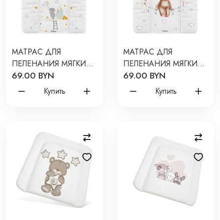
МАТРАС ДЛЯ
МАТРАС ДЛЯ
ПЕЛЕНАНИЯ МЯГКИЙ
ПЕЛЕНАНИЯ МЯГКИЙ
69.00 BYN
69.00 BYN
ЗВЕРЯТА 72*52 СМ
МИШКА НА ШАРАХ
4210-50
72*52 СМ 4210-58
Купить
Купить