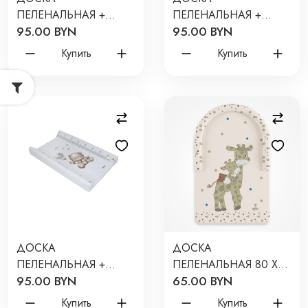
ПЕЛЕНАЛЬНАЯ +
ПЕЛЕНАЛЬНАЯ +
95.00 BYN
95.00 BYN
ЧЕХОЛ МИШКА
ЧЕХОЛ МИШУТКА НА
СЕРЫЙ С
ОБЛАКЕ С
Купить
Купить
РОСТОМЕРОМ PITUSO
РОСТОМЕРОМ PITUSO
4202-16
4202-14
ДОСКА
ДОСКА
ПЕЛЕНАЛЬНАЯ +
ПЕЛЕНАЛЬНАЯ 80 Х
95.00 BYN
65.00 BYN
ЧЕХОЛ МИШУТКА С
50 СМ КОМФОРТ
РОСТОМЕРОМ PITUSO
ЦВЕТ: ЖИРАФ
Купить
Купить