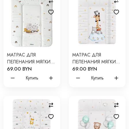
МАТРАС ДЛЯ
МАТРАС ДЛЯ
ПЕЛЕНАНИЯ МЯГКИЙ
ПЕЛЕНАНИЯ МЯГКИЙ
69.00 BYN
69.00 BYN
PITUSO МЫШКА 72*52
ЖИРАФИК ЗЕБРА С
СМ 4210-60
РОСТОМЕРОМ 72*52
Купить
Купить
СМ 4210-59