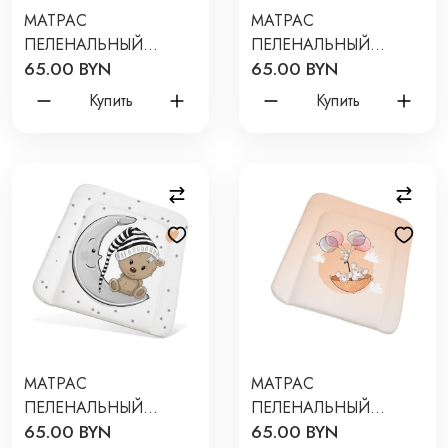
МАТРАС
МАТРАС
ПЕЛЕНАЛЬНЫЙ
ПЕЛЕНАЛЬНЫЙ
65.00 BYN
65.00 BYN
BOOMBABY КАРАПУЗ
BOOMBABY МАСИКИ
БЕЛЫЙ 65*55 СМ BB/
65*55 СМ РT/ПН-34
Купить
Купить
ПН-06
МАТРАС
МАТРАС
ПЕЛЕНАЛЬНЫЙ
ПЕЛЕНАЛЬНЫЙ
65.00 BYN
65.00 BYN
BOOMBABY МИШКА
BOOMBABY МЫШКИ-