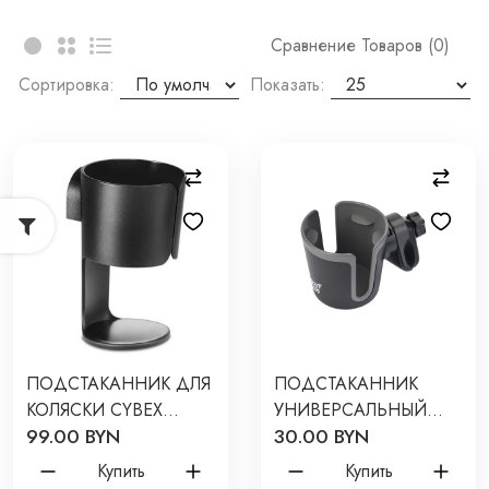
Сравнение Товаров (0)
Сортировка:
Показать:
ПОДСТАКАННИК ДЛЯ
ПОДСТАКАННИК
КОЛЯСКИ CYBEX
УНИВЕРСАЛЬНЫЙ
99.00 BYN
30.00 BYN
518002943
ДЛЯ КОЛЯСОК ЦВЕТ:
ЧЕРНО-ГРАФИТОВЫЙ
Купить
Купить
RCH-004-GR