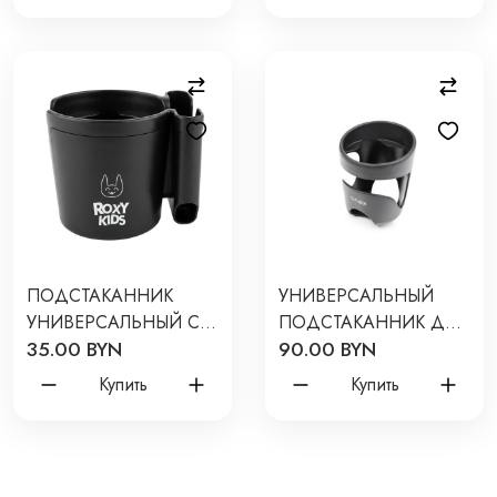
ПОДСТАКАННИК
УНИВЕРСАЛЬНЫЙ
УНИВЕРСАЛЬНЫЙ С
ПОДСТАКАННИК ДЛЯ
35.00 BYN
90.00 BYN
ДЕРЖАТЕЛЕМ ДЛЯ
КОЛЯСОК ANEX
ТЕЛЕФОНА ДЛЯ
Купить
Купить
КОЛЯСОК RCH-005-PH