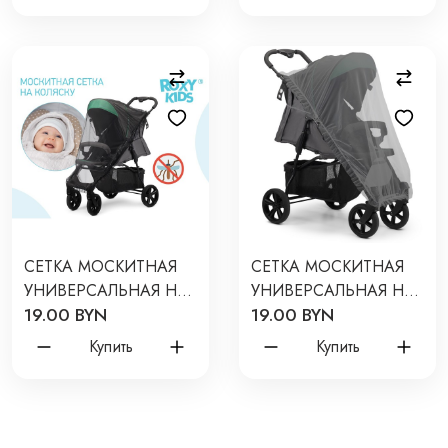
СЕТКА МОСКИТНАЯ
СЕТКА МОСКИТНАЯ
УНИВЕРСАЛЬНАЯ НА
УНИВЕРСАЛЬНАЯ НА
19.00 BYN
19.00 BYN
КОЛЯСКУ 100*145
КОЛЯСКУ
ЦВЕТ: ЧЕРНЫЙ
ЦВЕТ:СЕРЫЙ RMN-
Купить
Купить
004