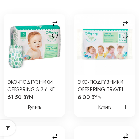
ЭКО-ПОДГУЗНИКИ
ЭКО-ПОДГУЗНИКИ
OFFSPRING S 3-6 КГ
OFFSPRING TRAVEL
61.50 BYN
6.00 BYN
48 ШТ ЦВЕТ:
PACK L 9-14 КГ 3 ШТ 3
ЛИСТОЧКИ
РАСЦВЕТКИ
Купить
Купить