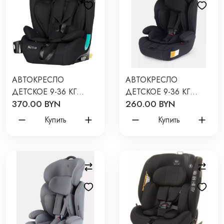
АВТОКРЕСЛО
АВТОКРЕСЛО
ДЕТСКОЕ 9-36 КГ
ДЕТСКОЕ 9-36 КГ
370.00 BYN
260.00 BYN
CARRELLO YUKON
RANT BASIC SPARK
G308 ЦВЕТ:
NEXT ЦВЕТ: BLACK
Купить
Купить
MIDNIGHT BLACK CRL-
ZY10
15808