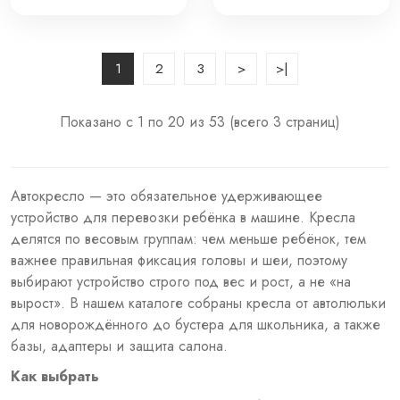
MIDNIGHT BLACK
SANDSTONE BEIGE
K83
1
2
3
>
>|
Показано с 1 по 20 из 53 (всего 3 страниц)
Ав
токресло — это
обязательное удерживающее
устройство для перевозки
ребёнка в машине.
Кресла
делятся по весовым группам: чем
меньше ребёнок, тем
важнее
правильная фиксация головы и
шеи, поэтому
выбирают
устройство строго под вес
и рост, а не «на
вырост». В
нашем каталоге собраны
кресла от
автолюльки
для новорождённого до
бустера для
школьника, а также
базы, адаптеры и
защита салона.
Как выбрать