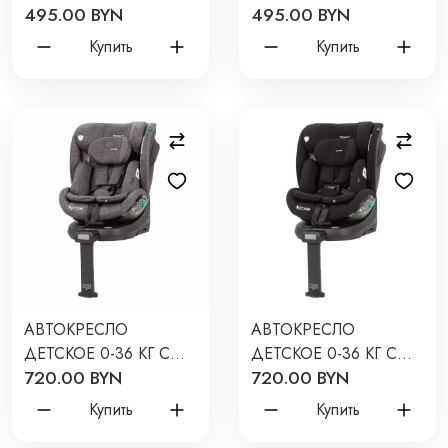
495.00 BYN
495.00 BYN
ISOFIX CARRELLO
ISOFIX CARRELLO
GENESIS + ЦВЕТ:
GENESIS + ЦВЕТ:
Купить
Купить
ABSOLUTE BLACK ST-7
MAGNET GREY ST-7
АВТОКРЕСЛО
АВТОКРЕСЛО
ДЕТСКОЕ 0-36 КГ С
ДЕТСКОЕ 0-36 КГ С
720.00 BYN
720.00 BYN
ISOFIX CARRELLO
ISOFIX CARRELLO
METEORIT ЦВЕТ:
METEORIT ЦВЕТ:
Купить
Купить
MARBLE GREY K85
SPACE BLACK K85