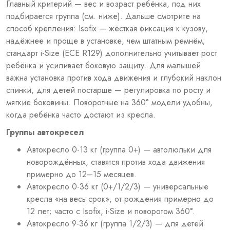
Главный
критерий — вес и
возраст ребёнка, под них
подбирается
группа (см. ниже). Дальше
смотрите на
способ
крепления: Isofix — жёсткая фиксация к
кузову,
надёжнее и
проще в установке, чем
штатным ремнём;
стандарт i-Size (ECE
R129)
дополнительно учитывает
рост
ребёнка и
усиливает боковую защиту.
Для малышей
важна
установка против хода
движения и глубокий
наклон
спинки, для
детей постарше —
регулировка по росту и
мягкие боковины.
Поворотные на 360°
модели удобны,
когда ребёнка часто достают из
кресла.
Группы автокресел
Автокресло 0-13 кг (группа 0+) —
автолюльки для
новорождённых,
ставятся против хода движения
примерно до 12–15 месяцев.
Автокресло 0-36 кг (0+/1/2/3) —
универсальные
кресла «на
весь срок», от рождения примерно до
12
лет; часто с Isofix, i-Size
и поворотом
360°.
Автокресло 9-36 кг (группа 1/2/3)
— для детей