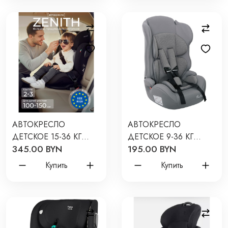
АВТОКРЕСЛО
АВТОКРЕСЛО
ДЕТСКОЕ 15-36 КГ
ДЕТСКОЕ 9-36 КГ
345.00 BYN
195.00 BYN
SWEET BABY ZENITH
BAMBOLA PRIMO
O11 ЦВЕТ: BLACK
ЦВЕТ: СЕРЕБРО СОТЫ
Купить
Купить
KRES4303