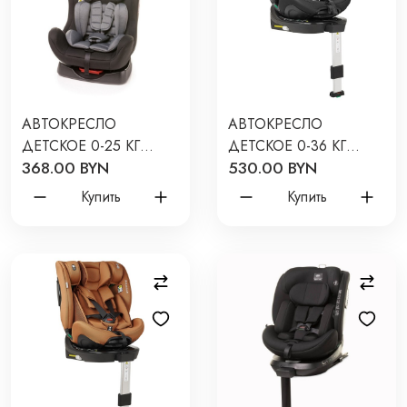
АВТОКРЕСЛО
АВТОКРЕСЛО
ДЕТСКОЕ 0-25 КГ
ДЕТСКОЕ 0-36 КГ
368.00 BYN
530.00 BYN
4BABY FREEWAY
PITUSO ROYS PRO I-
ЦВЕТ: GREY
SIZE ЦВЕТ: BLACK /
Купить
Купить
ЧЕРНЫЙ BW25-PRO-
BLACK