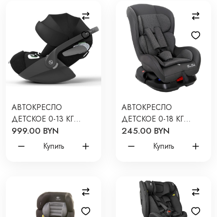
АВТОКРЕСЛО
АВТОКРЕСЛО
ДЕТСКОЕ 0-13 КГ
ДЕТСКОЕ 0-18 КГ
999.00 BYN
245.00 BYN
CYBEX CLOUD T I-SIZE
BAMBOLA BAMBINO
ЦВЕТ: SEPIA BLACK
ЦВЕТ: ГРАФИТ СОТЫ
Купить
Купить
523000219
KRES4301