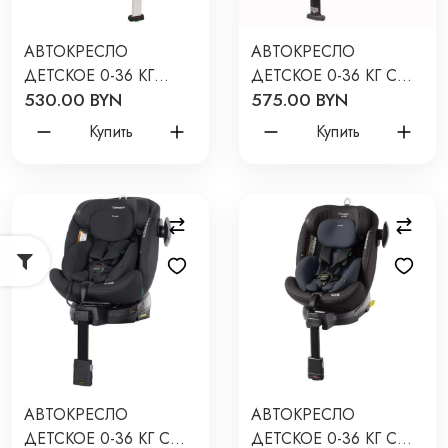
АВТОКРЕСЛО
АВТОКРЕСЛО
ДЕТСКОЕ 0-36 КГ
ДЕТСКОЕ 0-36 КГ С
530.00 BYN
575.00 BYN
PITUSO ROYS PRO I-
ISOFIX 4BABY ENZO-
SIZE ЦВЕТ: BROWN/
FIX ЦВЕТ: BLACK
Купить
Купить
КОРИЧНЕВЫЙ BW25-
PRO-BROWN
АВТОКРЕСЛО
АВТОКРЕСЛО
ДЕТСКОЕ 0-36 КГ С
ДЕТСКОЕ 0-36 КГ С