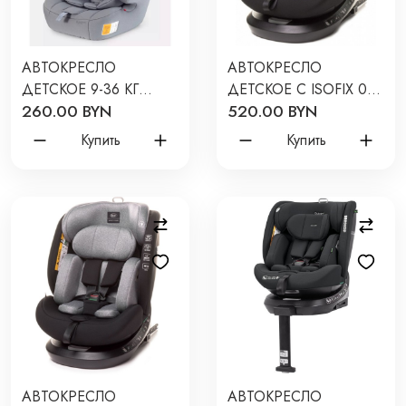
АВТОКРЕСЛО
АВТОКРЕСЛО
ДЕТСКОЕ 9-36 КГ
ДЕТСКОЕ С ISOFIX 0-
260.00 BYN
520.00 BYN
RANT BASIC SPARK
36 КГ 4BABY ROTO-FIX
NEXT ЦВЕТ: GREY
NEW ЦВЕТ: BLACK
Купить
Купить
ZY10
АВТОКРЕСЛО
АВТОКРЕСЛО