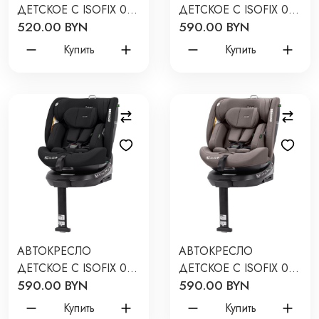
ДЕТСКОЕ С ISOFIX 0-
ДЕТСКОЕ С ISOFIX 0-
520.00 BYN
590.00 BYN
36 КГ 4BABY ROTO-FIX
36 КГ CARRELLO
NEW ЦВЕТ: GREY
OCTOPUS K83 ЦВЕТ:
Купить
Купить
DEEPWATER GREY
АВТОКРЕСЛО
АВТОКРЕСЛО
ДЕТСКОЕ С ISOFIX 0-
ДЕТСКОЕ С ISOFIX 0-
590.00 BYN
590.00 BYN
36 КГ CARRELLO
36 КГ CARRELLO
OCTOPUS K83 ЦВЕТ:
OCTOPUS K83 ЦВЕТ:
Купить
Купить