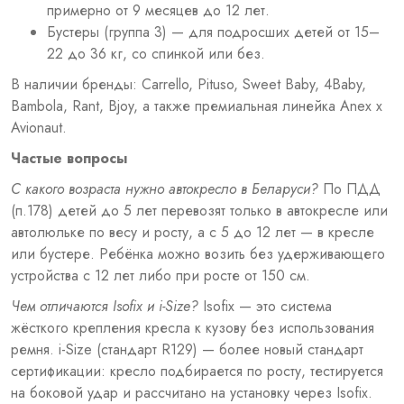
примерно от 9 месяцев до
12 лет.
Бустеры (группа 3) — для
подросших детей от 15–
22 до 36 кг,
со спинкой или без.
В наличии
бренды: Carrello,
Pituso, Sweet Baby,
4Baby,
Bambola, Rant,
Bjoy, а также премиальная
линейка Anex x
Avionaut.
Частые вопросы
С какого возраста нужно автокресло в Беларуси?
По ПДД
(п.178)
детей до 5 лет перевозят
только в автокресле или
автолюльке по весу и росту, а с
5 до 12 лет — в
кресле
или бустере. Ребёнка
можно возить без
удерживающего
устройства с 12 лет
либо при росте от 150
см.
Чем отличаются Isofix и i-Size?
Isofix — это система
жёсткого крепления
кресла к кузову без использования
ремня. i-Size (стандарт R129) — более
новый стандарт
сертификации: кресло
подбирается по росту,
тестируется
на боковой удар и
рассчитано на установку через Isofix.