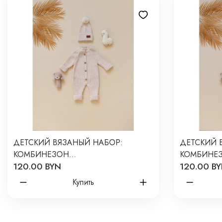
ДЕТСКИЙ ВЯЗАНЫЙ НАБОР:
ДЕТСКИЙ 
КОМБИНЕЗОН
КОМБИНЕ
120.00 BYN
120.00 B
+ШАПОЧКА+НОСОЧКИ 56-68 СМ
+ШАПОЧКА
ЦВЕТ: БЕЖЕВЫЙ В059
ЦВЕТ: РО
Купить