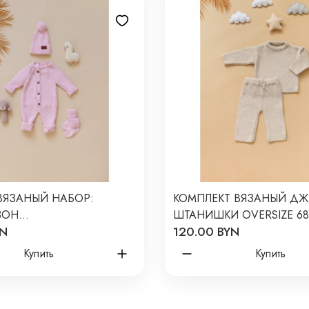
ВЯЗАНЫЙ НАБОР:
КОМПЛЕКТ ВЯЗАНЫЙ ДЖ
ЗОН
ШТАНИШКИ OVERSIZE 68
YN
120.00 BYN
+НОСОЧКИ 56-68 СМ
ЦВЕТ: БЕЖЕВЫЙ В077
ЗОВЫЙ В059
Купить
Купить