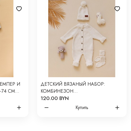
ЕМПЕР И
ДЕТСКИЙ ВЯЗАНЫЙ НАБОР:
-74 СМ
КОМБИНЕЗОН
120.00 BYN
+ШАПОЧКА+НОСОЧКИ 56-68 СМ
ЦВЕТ: КАПУЧИНО В059
Купить