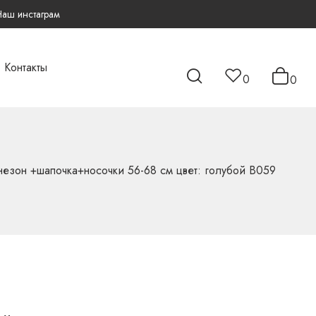
Наш инстаграм
Контакты
0
0
незон +шапочка+носочки 56-68 см цвет: голубой В059