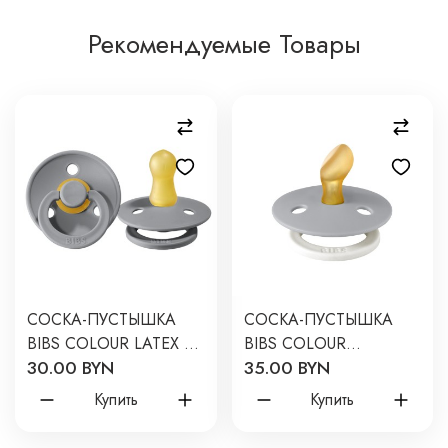
Рекомендуемые Товары
CОСКА-ПУСТЫШКА
СОСКА-ПУСТЫШКА
BIBS COLOUR LATEX 0-
BIBS COLOUR
30.00 BYN
35.00 BYN
6 МЕСЯЦЕВ ЦВЕТ:
ANATOMICAL 0-6
CLOUD / СВЕТЛО-
МЕСЯЦЕВ ЦВЕТ:
Купить
Купить
СЕРЫЙ
CLOUD GLOW / СО
СВЕТЯЩИМСЯ