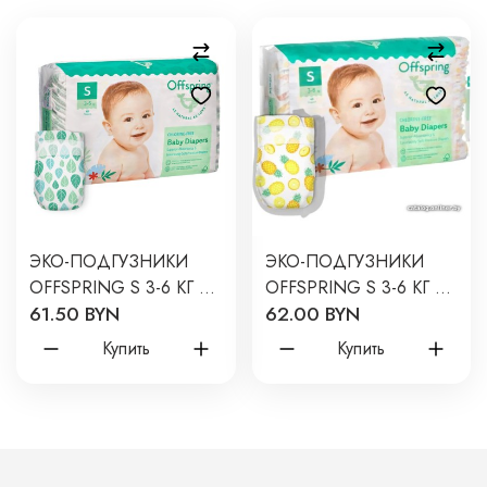
ЭКО-ПОДГУЗНИКИ
ЭКО-ПОДГУЗНИКИ
OFFSPRING S 3-6 КГ 48
OFFSPRING S 3-6 КГ 48
61.50 BYN
62.00 BYN
ШТ ЦВЕТ: ЛИСТОЧКИ
ШТ ЦВЕТ: АНАНАСЫ
Купить
Купить