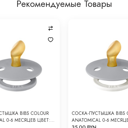
Рекомендуемые Товары
СТЫШКА BIBS COLOUR
СОСКА-ПУСТЫШКА BIBS 
L 0-6 МЕСЯЦЕВ ЦВЕТ:
ANATOMICAL 0-6 МЕСЯЦЕ
N
35.00 BYN
223
CLOUD GLOW / СО СВЕ