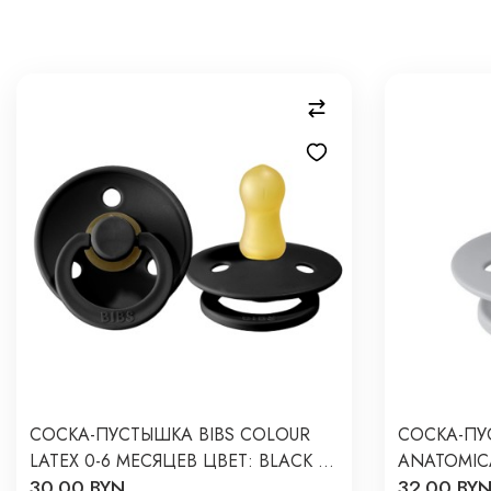
CОСКА-ПУСТЫШКА BIBS COLOUR
СОСКА-ПУ
LATEX 0-6 МЕСЯЦЕВ ЦВЕТ: BLACK /
ANATOMICA
30.00 BYN
32.00 BY
ЧЕРНЫЙ
CLOUD 111