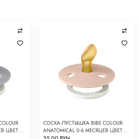
COLOUR
СОСКА-ПУСТЫШКА BIBS COLOUR
В ЦВЕТ:
ANATOMICAL 0-6 МЕСЯЦЕВ ЦВЕТ:
35.00 BYN
ТЯЩИМСЯ
BLUSH GLOW / СО СВЕТЯЩИМСЯ