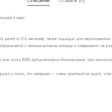
Описание
Отзывов (0)
алышей и мам!
ля детей от 0-6 месяцев), также подходит для недоношенных
соприкасается с нежным ротиком малыша и совершенно не ра
т все соски BIBS ортодонтически безопасными: при использо
чки у соски, это материал — очень приятный на ощупь: слег