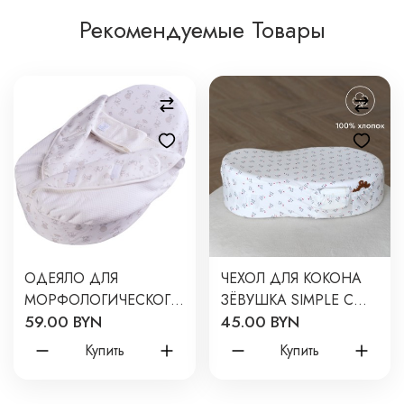
Рекомендуемые Товары
ОДЕЯЛО ДЛЯ
ЧЕХОЛ ДЛЯ КОКОНА
МОРФОЛОГИЧЕСКОГО
ЗЁВУШКА SIMPLE С
59.00 BYN
45.00 BYN
КОКОНА ЗЕВУШКА НА
КАРМАНОМ FOD 016
ЛИПУЧКАХ ФАБРИКА
Купить
Купить
ОБЛАКОВ ОZ-0001