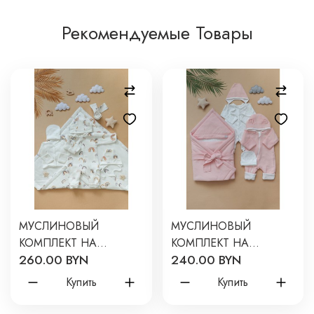
Рекомендуемые Товары
МУСЛИНОВЫЙ
МУСЛИНОВЫЙ
КОМПЛЕКТ НА
КОМПЛЕКТ НА
260.00 BYN
240.00 BYN
ВЫПИСКУ И
ВЫПИСКУ И
ПРОГУЛКИ 6
ПРОГУЛКИ 6
Купить
Купить
ПРЕДМЕТОВ ЦВЕТ:
ПРЕДМЕТОВ ЦВЕТ:
БОХО РАДУГИ 0317
РОЗОВЫЙ 0317