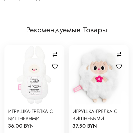
Рекомендуемые Товары
ИГРУШКА-ГРЕЛКА С
ИГРУШКА-ГРЕЛКА С
ВИШНЕВЫМИ
ВИШНЕВЫМИ
36.00 BYN
37.50 BYN
КОСТОЧКАМИ 3В1 "
КОСТОЧКАМИ 3 В 1 "
ДОКТОР МЯКИШ"
МЯКИШИ" ОВЕЧКА С