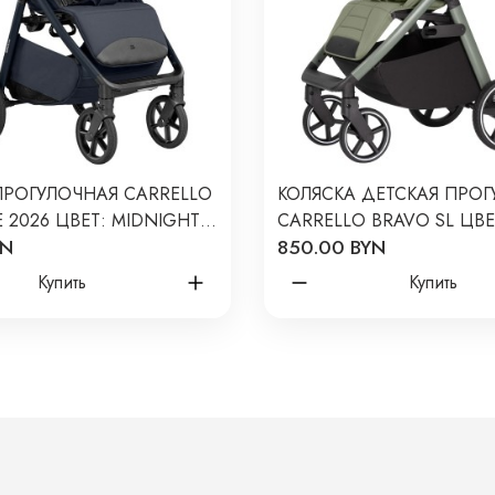
ПРОГУЛОЧНАЯ CARRELLO
КОЛЯСКА ДЕТСКАЯ ПРО
E 2026 ЦВЕТ: MIDNIGHT
CARRELLO BRAVO SL ЦВЕ
YN
850.00 BYN
5529
MOSAIC GREEN CRL-5520
Купить
Купить