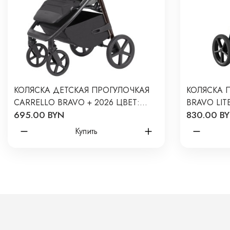
КОЛЯСКА ДЕТСКАЯ ПРОГУЛОЧКАЯ
КОЛЯСКА 
CARRELLO BRAVO + 2026 ЦВЕТ:
BRAVO LIT
695.00 BYN
830.00 B
FOREST GREY CRL-5515
BLUE CRL-
Купить