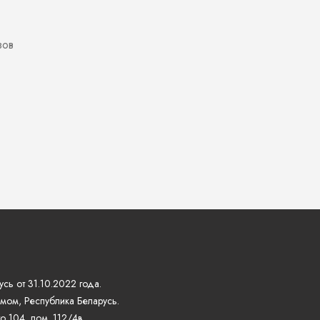
зов
сь от 31.10.2022 года.
мом, Республика Беларусь.
 104, пом. 112/4в.