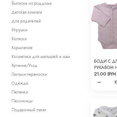
Выписка из роддома
Детская комната
Для родителей
Игрушки
Коляски
Кормление
Косметика для малышей и мам
БОДИ С Д
Купание/Уход
РУКАВОМ 
21.00 BYN
56-62 СМ 
Люльки-переноски
Т-131/О
К
Одежда
Пеленки
Песочницы
Подарочный пакет