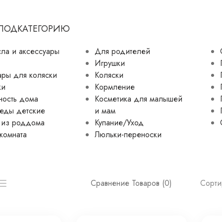
 ПОДКАТЕГОРИЮ
сла и аксессуары
Для родителей
Игрушки
ары для коляски
Коляски
ки
Кормление
ность дома
Косметика для малышей
еды детские
и мам
 из роддома
Купание/Уход
комната
Люльки-переноски
Сорти
Сравнение Товаров (0)