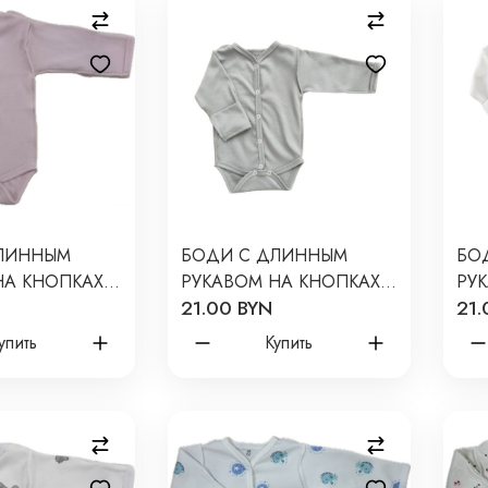
ЛИННЫМ
БОДИ С ДЛИННЫМ
БО
НА КНОПКАХ
РУКАВОМ НА КНОПКАХ
РУ
21.00 BYN
21.
ЦВЕТ: ПИОН
56-62 СМ ЦВЕТ: СЕРЫЙ
56-
Т-131/О
Т-
упить
Купить