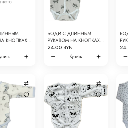
ЛИННЫМ
БОДИ С ДЛИННЫМ
БО
НА КНОПКАХ
РУКАВОМ НА КНОПКАХ
РУ
24.00 BYN
24
50 СМ
NEWBORN 50 СМ
NE
ОПАРДЫ Т-131
ПРИНТ: ЛИСИЧКИ Т-131
ПР
упить
Купить
ЗВЕ