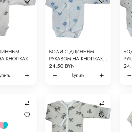
ЛИННЫМ
БОДИ С ДЛИННЫМ
БО
НА КНОПКАХ
РУКАВОМ НА КНОПКАХ
РУ
24.50 BYN
24.
50 СМ
NEWBORN 50 СМ
NE
РАШКИ Т-131
ПРИНТ: ДИНО И ЛУНА
ПРИ
упить
Купить
Т-131