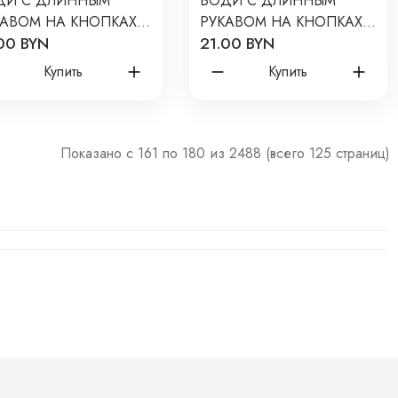
ДИ С ДЛИННЫМ
БОДИ С ДЛИННЫМ
КАВОМ НА КНОПКАХ
РУКАВОМ НА КНОПКАХ
00 BYN
21.00 BYN
WBORN 50 СМ ЦВЕТ:
NEWBORN 50 СМ ЦВЕТ:
УЧИНО Т-131/
КРЕМ-БРЮЛЕ Т-131/О
Купить
Купить
НОТОН
Показано с 161 по 180 из 2488 (всего 125 страниц)