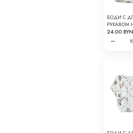
БОДИ С Д
РУКАВОМ 
24.00 BYN
NEWBORN 
ПРИНТ: М
К
ОБЛАКАХ Т