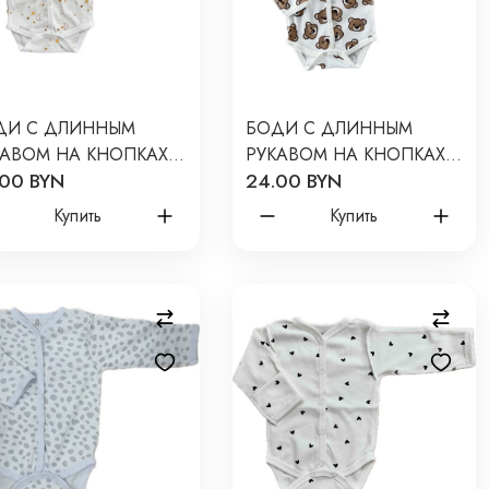
ДИ С ДЛИННЫМ
БОДИ С ДЛИННЫМ
КАВОМ НА КНОПКАХ
РУКАВОМ НА КНОПКАХ
.00 BYN
24.00 BYN
WBORN 50 СМ
NEWBORN 50 СМ
ИНТ: МЕСЯЦ И
ПРИНТ: МИШКИ TEDDY
Купить
Купить
ЗДОЧКИ Т-131
ШОКОЛАДНЫЕ Т-131