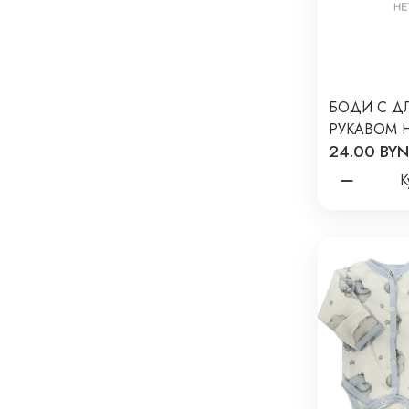
БОДИ С Д
РУКАВОМ 
24.00 BYN
NEWBORN 
ПРИНТ: ЛЕ
К