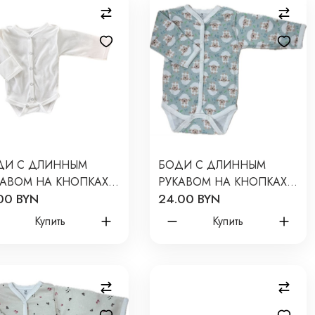
ДИ С ДЛИННЫМ
БОДИ С ДЛИННЫМ
КАВОМ НА КНОПКАХ
РУКАВОМ НА КНОПКАХ
00 BYN
24.00 BYN
62 СМ ЦВЕТ: ЭКРЮ
NEWBORN 50 СМ
131/ОДНОТОН
ПРИНТ: БАРАШКИ НА
Купить
Купить
МЕНТОЛ Т-131