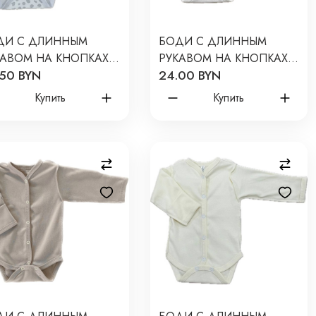
ДИ С ДЛИННЫМ
БОДИ С ДЛИННЫМ
КАВОМ НА КНОПКАХ
РУКАВОМ НА КНОПКАХ
50 BYN
24.00 BYN
WBORN 50 СМ
NEWBORN 50 СМ
ИНТ: ПЯТНЫШКИ
ПРИНТ: СЕРДЕЧКИ
Купить
Купить
ЫЕ МАЛЕНЬКИЕ Т-131
МОНОХРОМ Т-131