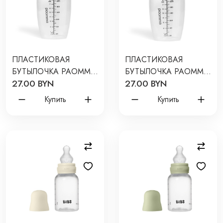
ПЛАСТИКОВАЯ
ПЛАСТИКОВАЯ
БУТЫЛОЧКА PAOMMA
БУТЫЛОЧКА PAOMMA
27.00 BYN
27.00 BYN
240 МЛ ЦВЕТ: TAUPE
240 МЛ ЦВЕТ: ZEPHYR
PB204
PB214
Купить
Купить