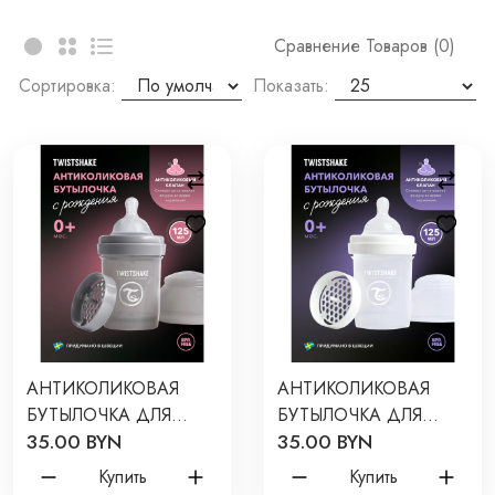
Сравнение Товаров (0)
Сортировка:
Показать:
АНТИКОЛИКОВАЯ
АНТИКОЛИКОВАЯ
БУТЫЛОЧКА ДЛЯ
БУТЫЛОЧКА ДЛЯ
35.00 BYN
35.00 BYN
КОРМЛЕНИЯ
КОРМЛЕНИЯ
TWISTSHAKE 125 МЛ.
TWISTSHAKE 125 МЛ.
Купить
Купить
ЦВЕТ: ПАСТЕЛЬНЫЙ
ЦВЕТ: БЕЛЫЙ /WHITE