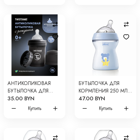
СЕРЫЙ /PASTEL GREY
АНТИКОЛИКОВАЯ
БУТЫЛОЧКА ДЛЯ
БУТЫЛОЧКА ДЛЯ
КОРМЛЕНИЯ 250 МЛ
35.00 BYN
47.00 BYN
КОРМЛЕНИЯ
2М+ С СОСКОЙ
TWISTSHAKE 125 МЛ.
CHICCO NATURAL
Купить
Купить
ЦВЕТ: ЧЁРНЫЙ
FEELING ЦВЕТ: BOY
/BLACK