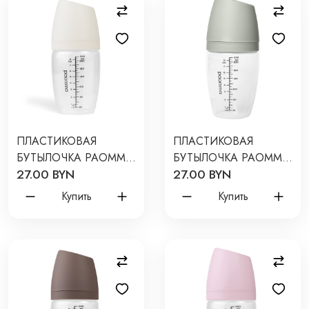
ПЛАСТИКОВАЯ
ПЛАСТИКОВАЯ
БУТЫЛОЧКА PAOMMA
БУТЫЛОЧКА PAOMMA
27.00 BYN
27.00 BYN
240 МЛ ЦВЕТ:
240 МЛ ЦВЕТ: SAGE
BUTTERCREAM PB212
PB207
Купить
Купить