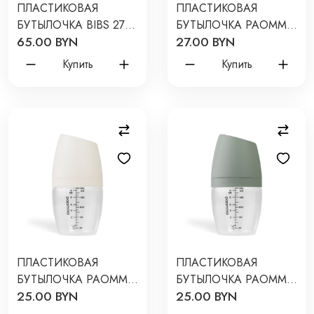
ПЛАСТИКОВАЯ
ПЛАСТИКОВАЯ
БУТЫЛОЧКА BIBS 270
БУТЫЛОЧКА PAOMMA
65.00 BYN
27.00 BYN
МЛ СИЛИКОНОВОЙ
180 МЛ ЦВЕТ:
СОСКОЙ ЦВЕТ: SAGE
BUTTERCREAM /
Купить
Купить
МАТРЕШКИ PB130
ПЛАСТИКОВАЯ
ПЛАСТИКОВАЯ
БУТЫЛОЧКА PAOMMA
БУТЫЛОЧКА PAOMMA
25.00 BYN
25.00 BYN
180 МЛ ЦВЕТ:
180 МЛ ЦВЕТ: SAGE
BUTTERCREAM PB112
PB107