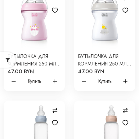
БУТЫЛОЧКА ДЛЯ
БУТЫЛОЧКА ДЛЯ
КОРМЛЕНИЯ 250 МЛ
КОРМЛЕНИЯ 250 МЛ
47.00 BYN
47.00 BYN
2М+ С СОСКОЙ
2М+ С СОСКОЙ
CHICCO NATURAL
CHICCO NATURAL
Купить
Купить
FEELING ЦВЕТ: GIRL
FEELING ЦВЕТ: UNI