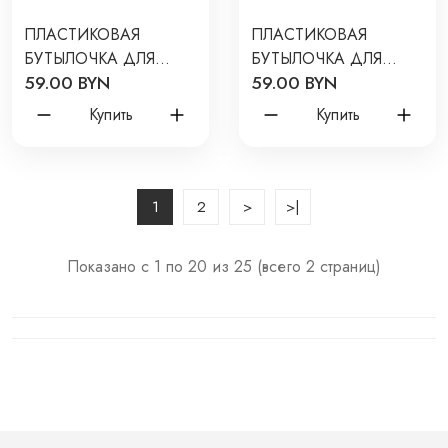
ПЛАСТИКОВАЯ
ПЛАСТИКОВАЯ
БУТЫЛОЧКА ДЛЯ
БУТЫЛОЧКА ДЛЯ
59.00 BYN
59.00 BYN
КОРМЛЕНИЯ С
КОРМЛЕНИЯ С
СИЛИКОНОВОЙ
СИЛИКОНОВОЙ
Купить
Купить
СОСКОЙ BIBS 150 МЛ
СОСКОЙ BIBS 150 МЛ
ЦВЕТ: IVORY
ЦВЕТ: SAGE
1
2
>
>|
Показано с 1 по 20 из 25 (всего 2 страниц)