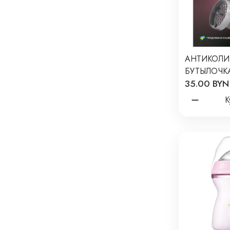
АНТИКОЛИ
БУТЫЛОЧК
35.00 BYN
КОРМЛЕНИ
125 МЛ. ЦВ
К
ПАСТЕЛЬН
/PASTEL G