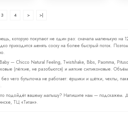
3
4
>
>|
вещь, которую покупают не один раз: сначала маленькую на 
дко приходится менять соску на более быстрый поток. Поэто
но.
lBaby — Chicco Natural Feeling, Twistshake, Bibs, Paomma, Pitu
тиковые (лёгкие, не разобьются) и мягкие силиконовые. Объём
 без чего бутылочка не работает: ёршики и щётки, чехлы, па
.
что подойдёт вашему малышу? Напишите нам — подскажем. Д
инске, ТЦ «Титан».