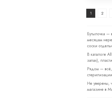
1
2
Бутылочка — 
месяцам нере
соски отдель
В каталоге Al
запах), плас
Рядом — всё,
стерилизации
Не уверены, 
магазине в М