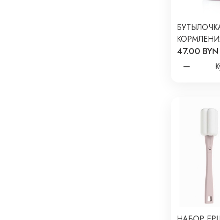
БУТЫЛОЧК
КОРМЛЕНИЯ
47.00 BYN
С СОСКОЙ
NATURAL F
К
GIRL
НАБОР ЕР