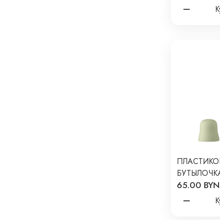
GR
К
ПЛАСТИКО
БУТЫЛОЧКА
65.00 BYN
СИЛИКОН
ЦВЕТ: SAG
К