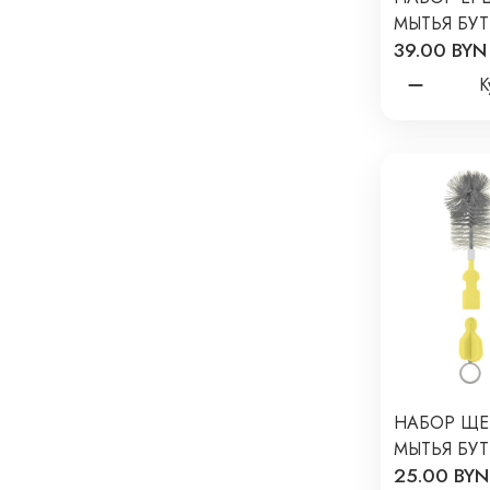
МЫТЬЯ БУТ
39.00 BYN
PAOMMA Ц
MUSHROOM
К
НАБОР ЩЕ
МЫТЬЯ БУТ
25.00 BYN
ЦВЕТ: СЕР