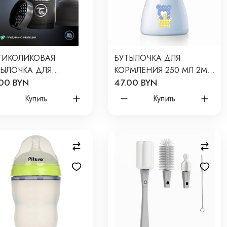
ТИКОЛИКОВАЯ
БУТЫЛОЧКА ДЛЯ
ТЫЛОЧКА ДЛЯ
КОРМЛЕНИЯ 250 МЛ 2М+
00 BYN
47.00 BYN
РМЛЕНИЯ TWISTSHAKE
С СОСКОЙ CHICCO
 МЛ. ЦВЕТ: ЧЁРНЫЙ
NATURAL FEELING ЦВЕТ:
Купить
Купить
ACK
BOY