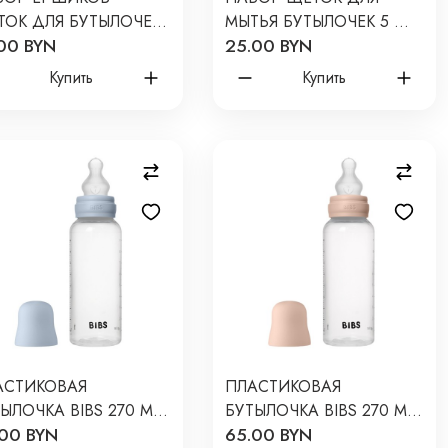
ТОК ДЛЯ БУТЫЛОЧЕК
МЫТЬЯ БУТЫЛОЧЕК 5 ШТ
00 BYN
25.00 BYN
ОСОК EDDA ЦВЕТ:
RFD-007
 BCB-01006
Купить
Купить
АСТИКОВАЯ
ПЛАСТИКОВАЯ
ЫЛОЧКА BIBS 270 МЛ
БУТЫЛОЧКА BIBS 270 МЛ
00 BYN
65.00 BYN
ЛИКОНОВОЙ СОСКОЙ
СИЛИКОНОВОЙ СОСКОЙ