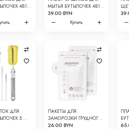
ЫЛОЧЕК 4В1
МЫТЬЯ БУТЫЛОЧЕК 4В1
ЩЕ
39.00 BYN
39.
ВЕТ:
PAOMMA ЦВЕТ: ZEPHYR
И С
 BR121
BR114
ЛЕН
упить
Купить
ТОК ДЛЯ
ПАКЕТЫ ДЛЯ
ПЛ
ЫЛОЧЕК 5 ШТ
ЗАМОРОЗКИ ГРУДНОГО
БУТ
26.00 BYN
65.
ЫЙ RFD-007-
МОЛОКА 150 МЛ 30 ШТ
СИ