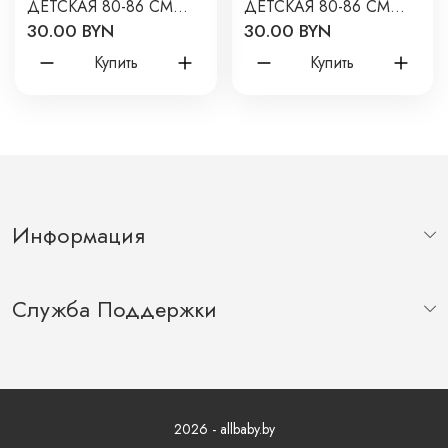
ДЕТСКАЯ 80-86 СМ
ДЕТСКАЯ 80-86 СМ
30.00 BYN
30.00 BYN
ЦВЕТ: ГРАФИТ 2105-53
ЦВЕТ: ТОПЛЕНОЕ
МОЛОКО 2105-79
Купить
Купить
Информация
Служба Поддержки
2026 - allbaby.by