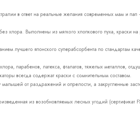
стралии в ответ на реальные желания современных мам и пап
 без хлора. Выполнены из мягкого хлопкового пуха, краски на
ванием лучшего японского суперабсорбента по стандартам кач
 хлора, парабенов, латекса, фталатов, тяжелых металлов, отду
икаторы всегда содержат краски с сомнительным составом.
 малышей от раздражений и опрелости, а закругленные заст
зведенная из возобновляемых лесных угодий (сертификат FSC