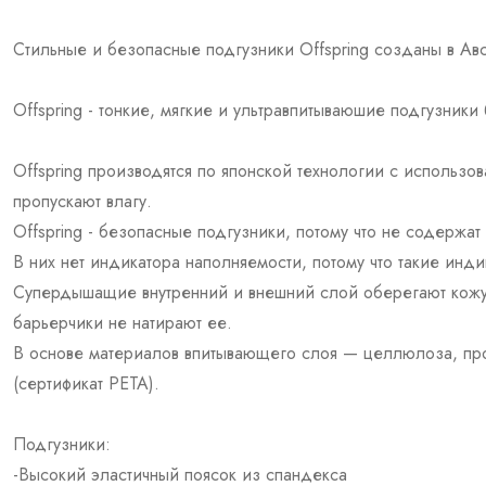
Стильные и безопасные подгузники Offspring созданы в Ав
Offspring - тонкие, мягкие и ультравпитываюшие подгузники
Offspring производятся по японской технологии с использо
пропускают влагу.
Offspring - безопасные подгузники, потому что не содержат
В них нет индикатора наполняемости, потому что такие инд
Супердышащие внутренний и внешний слой оберегают кожу
барьерчики не натирают ее.
В основе материалов впитывающего слоя — целлюлоза, прои
(сертификат PETA).
Подгузники:
-Высокий эластичный поясок из спандекса