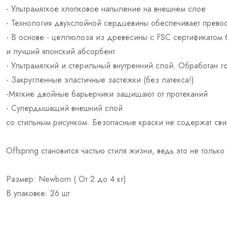
- Ультрамягкое хлопковое напыление на внешнем слое
- Технология двухслойной сердцевины обеспечивает превос
- В основе - целлюлоза из древесины с FSC сертификатом
и лучший японский абсорбент
- Ультрамягкий и стерильный внутренний слой. Обработан 
- Закругленные эластичные застежки (без латекса!)
-Мягкие двойные барьерчики защищают от протеканий
- Супердышащий внешний слой
со стильным рисунком. Безопасные краски не содержат сви
Offspring становится частью стиля жизни, ведь это не толь
Размер: Newborn ( От 2 до 4 кг)
В упаковке: 26 шт