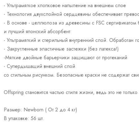
- Ультрамягкое хлопковое напыление на внешнем слое
- Технология двухслойной сердцевины обеспечивает превос
- В основе - целлюлоза из древесины с FSC сертификатом
и лучший японский абсорбент
- Ультрамягкий и стерильный внутренний слой. Обработан 
- Закругленные эластичные застежки (без латекса!)
-Мягкие двойные барьерчики защищают от протеканий
- Супердышащий внешний слой
со стильным рисунком. Безопасные краски не содержат сви
Offspring становится частью стиля жизни, ведь это не толь
Размер: Newborn ( От 2 до 4 кг)
В упаковке: 56 шт.