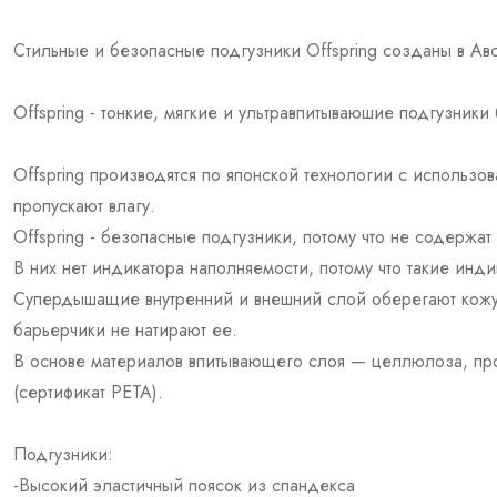
Стильные и безопасные подгузники Offspring созданы в Ав
Offspring - тонкие, мягкие и ультравпитываюшие подгузники
Offspring производятся по японской технологии с использо
пропускают влагу.
Offspring - безопасные подгузники, потому что не содержат
В них нет индикатора наполняемости, потому что такие инд
Супердышащие внутренний и внешний слой оберегают кожу
барьерчики не натирают ее.
В основе материалов впитывающего слоя — целлюлоза, прои
(сертификат PETA).
Подгузники:
-Высокий эластичный поясок из спандекса