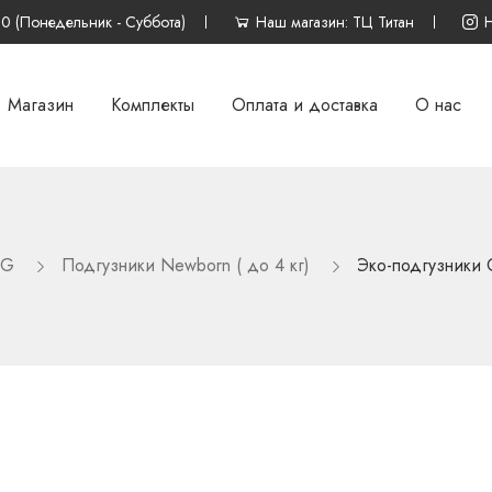
00 (Понедельник - Суббота)
Наш магазин: ТЦ Титан
Магазин
Комплекты
Оплата и доставка
О нас
NG
Подгузники Newborn ( до 4 кг)
Эко-подгузники O