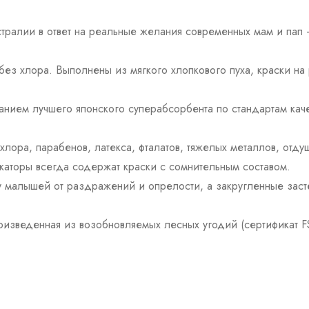
стралии в ответ на реальные желания современных мам и пап
 без хлора. Выполнены из мягкого хлопкового пуха, краски на
ванием лучшего японского суперабсорбента по стандартам кач
 хлора, парабенов, латекса, фталатов, тяжелых металлов, отду
икаторы всегда содержат краски с сомнительным составом.
 малышей от раздражений и опрелости, а закругленные заст
зведенная из возобновляемых лесных угодий (сертификат FSC