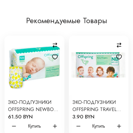
Рекомендуемые Товары
ЭКО-ПОДГУЗНИКИ
ЭКО-ПОДГУЗНИКИ
OFFSPRING NEWBORN
OFFSPRING TRAVEL
61.50 BYN
3.90 BYN
2-4 КГ 56 ШТ ЦВЕТ:
PACK NB 2-4 КГ 3 ШТ.
ЛИМОНЫ
3 РАСЦВЕТКИ
Купить
Купить