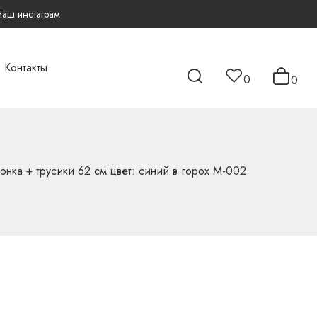
Наш инстаграм
Контакты
0
0
нка + трусики 62 см цвет: синий в горох М-002