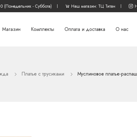
00 (Понедельник - Суббота)
Наш магазин: ТЦ Титан
Магазин
Комплекты
Оплата и доставка
О нас
ежда
Платье с трусиками
Муслиновое платье-распашо