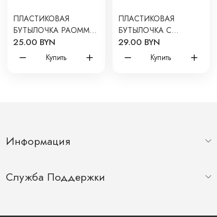
ПЛАСТИКОВАЯ
ПЛАСТИКОВАЯ
БУТЫЛОЧКА PAOMMA
БУТЫЛОЧКА С
25.00 BYN
29.00 BYN
180 МЛ ЦВЕТ: SAGE
РУЧКАМИ PAOMMA
PB107
240 МЛ ЦВЕТ: SAGE
Купить
Купить
PBH207
Информация
Служба Поддержки